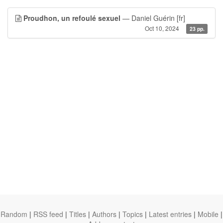
Proudhon, un refoulé sexuel
— Daniel Guérin
[fr]
Oct 10, 2024
23 pp.
Random
|
RSS feed
|
Titles
|
Authors
|
Topics
|
Latest entries
|
Mobile
|