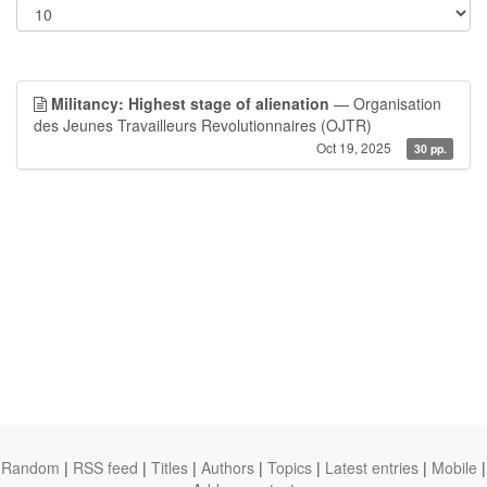
Militancy: Highest stage of alienation
— Organisation
des Jeunes Travailleurs Revolutionnaires (OJTR)
Oct 19, 2025
30 pp.
Random
|
RSS feed
|
Titles
|
Authors
|
Topics
|
Latest entries
|
Mobile
|